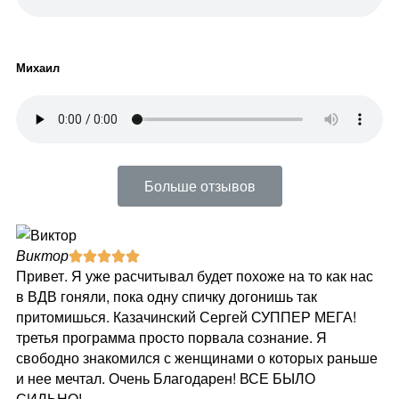
Михаил
Больше отзывов
Виктор
Е





Привет. Я уже расчитывал будет похоже на то как нас
Дл
в ВДВ гоняли, пока одну спичку догонишь так
Вы
притомишься. Казачинский Сергей СУППЕР МЕГА!
св
третья программа просто порвала сознание. Я
я 
свободно знакомился с женщинами о которых раньше
ус
и нее мечтал. Очень Благодарен! ВСЕ БЫЛО
на
СИЛЬНО!