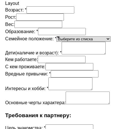
Layout
Возраст:
*
Рост:
Вес:
Образование:
*
Семейное положение:
*
Дети(наличие и возраст):
*
Кем работаете:
С кем проживаете:
Вредные привычки:
*
Интересы и хобби:
*
Основные черты характера:
Требования к партнеру:
Цель знакомства:
*